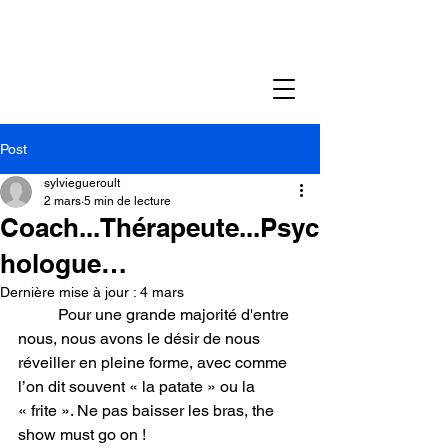
Post
sylviegueroult
2 mars
5 min de lecture
Coach...Thérapeute...Psyc
hologue…
Dernière mise à jour :
4 mars
	Pour une grande majorité d'entre 
nous, nous avons le désir de nous 
réveiller en pleine forme, avec comme 
l’on dit souvent « la patate » ou la 
« frite ». Ne pas baisser les bras, the 
show must go on !